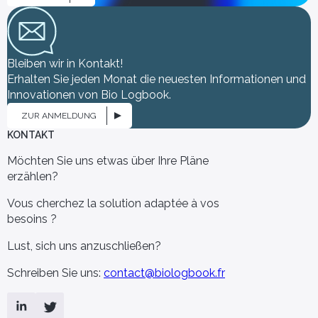
n Entscheidungen
renommierten
ssenschaftlichen
Krankenhäusern,
gleitet.
medizinischen Labors und
führenden Forschern, die unser
Engagement für Innovation und
Gesundheitsforschung
Bleiben wir in Kontakt!
 junge Ärzte
Sie verwenden bereits Bio
unterstützen.
Erhalten Sie jeden Monat die neuesten Informationen und
Logbook
Innovationen von Bio Logbook.
 Biotech & Pharma
[Sie sind] - eine
Gesundheitsbehörde
ZUR ANMELDUNG
KONTAKT
ie Bio Logbook
Möchten Sie uns etwas über Ihre Pläne
ur Optimierung
erzählen?
orschungsstudien
Vous cherchez la solution adaptée à vos
besoins ?
Lust, sich uns anzuschließen?
Schreiben Sie uns:
contact@biologbook.fr