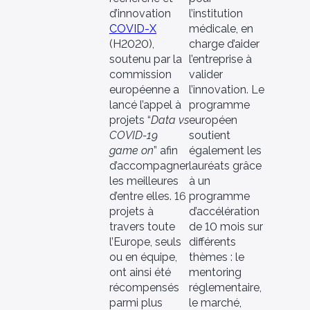
d’innovation
l’institution
COVID-X
médicale, en
(H2020),
charge d’aider
soutenu par la
l’entreprise à
commission
valider
européenne a
l’innovation. Le
lancé l’appel à
programme
projets “
Data vs
européen
COVID-19
soutient
game on
” afin
également les
d’accompagner
lauréats grâce
les meilleures
à un
d’entre elles. 16
programme
projets à
d’accélération
travers toute
de 10 mois sur
l’Europe, seuls
différents
ou en équipe,
thèmes : le
ont ainsi été
mentoring
récompensés
réglementaire,
parmi plus
le marché,