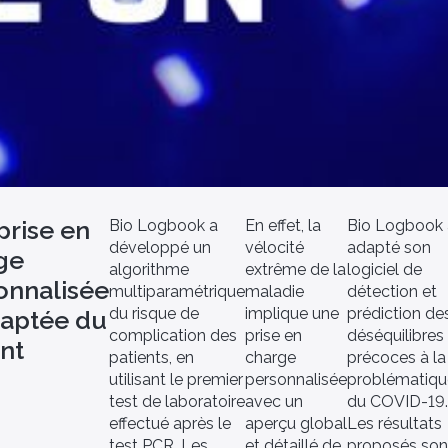
prise en
Bio Logbook a
En effet, la
Bio Logbook 
développé un
vélocité
adapté son
ge
algorithme
extrême de la
logiciel de
onnalisée
multiparamétrique
maladie
détection et
du risque de
implique une
prédiction de
daptée du
complication des
prise en
déséquilibres
nt
patients, en
charge
précoces à la
utilisant le premier
personnalisée
problématiqu
test de laboratoire
avec un
du COVID-19.
effectué après le
aperçu global
Les résultats
test PCR. Les
et détaillé de
proposés son