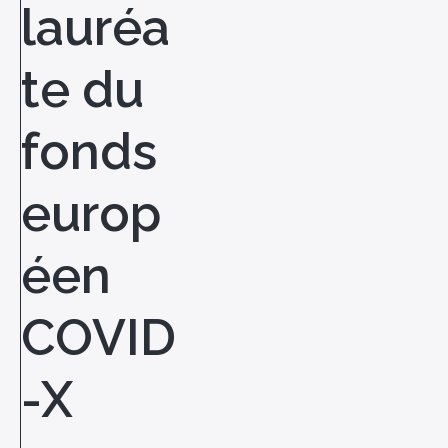
lauréa
te du
fonds
europ
éen
COVID
-X