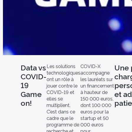
Data vs
Une 
Les solutions
COVID-X
technologiques
accompagne
COVID-
char
ont un rôle à
les lauréats sur
19
pers
jouer contre le
un financement
COVID-19 et
à hauteur de
Game
et a
elles se
150 000 euros,
on!
patie
multiplient.
dont 100 000
C’est dans ce
euros pour la
cadre que le
startup et 50
programme de
000 euros
recherche et
pour