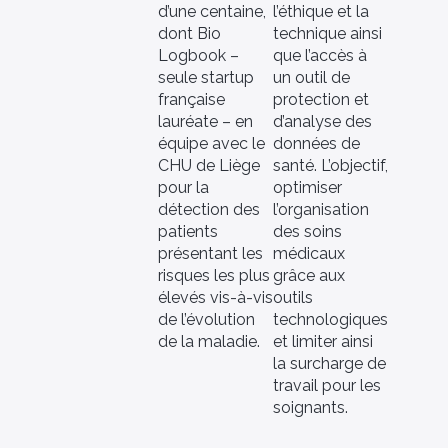
d’une centaine,
l’éthique et la
dont Bio
technique ainsi
Logbook –
que l’accès à
seule startup
un outil de
française
protection et
lauréate – en
d’analyse des
équipe avec le
données de
CHU de Liège
santé. L’objectif,
pour la
optimiser
détection des
l’organisation
patients
des soins
présentant les
médicaux
risques les plus
grâce aux
élevés vis-à-vis
outils
de l’évolution
technologiques
de la maladie.
et limiter ainsi
la surcharge de
travail pour les
soignants.