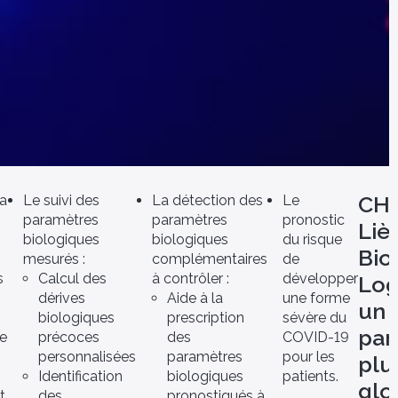
CH
a
Le suivi des
La détection des
Le
paramètres
paramètres
pronostic
Liè
biologiques
biologiques
du risque
Bio
mesurés :
complémentaires
de
s
Calcul des
à contrôler :
développer
Log
dérives
Aide à la
une forme
un
biologiques
prescription
sévère du
par
e
précoces
des
COVID-19
personnalisées
paramètres
pour les
plu
Identification
biologiques
patients.
glo
t
des
pronostiqués à