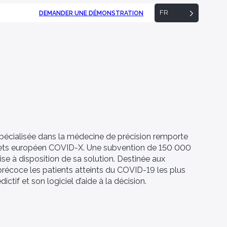
FR
DEMANDER UNE DÉMONSTRATION
Offre Jeune Médecin
Sagittis pulvinar non convallis in amet libero
Découvrez Bio Logbook Services
[Vous êtes] – Biologiste
L’équipe
mattis nulla duis molestie.
La solution d'optimisation des études de
Équipe pluridisciplinaire, Bio Logbook est
recherche clinique.
accompagnée par un comité scientifique dans
ses décisions médicales.
spécialisée dans la médecine de précision remporte
[Vous êtes] – Autorité de santé
ojets européen COVID-X. Une subvention de 150 000
Rejoignez-nous
ise à disposition de sa solution. Destinée aux
Rejoignez une équipe pluridisciplinaire
récoce les patients atteints du COVID-19 les plus
d'experts pour le développement de solutions
ictif et son logiciel d’aide à la décision.
innovantes.