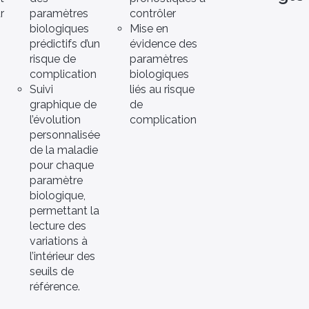
r
paramètres
contrôler
biologiques
Mise en
prédictifs d’un
évidence des
risque de
paramètres
complication
biologiques
Suivi
liés au risque
graphique de
de
l’évolution
complication
personnalisée
de la maladie
pour chaque
paramètre
biologique,
permettant la
lecture des
variations à
l’intérieur des
seuils de
référence.