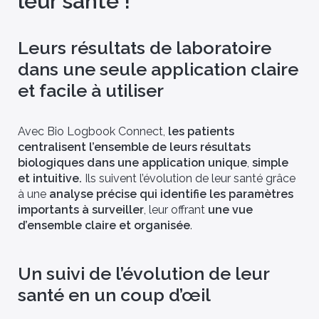
leur santé !
Partenaires
sciplinaire, Bio
Découvrez nos partenariats
accompagnée par
avec des centres hospitaliers de
Leurs résultats de laboratoire
entifique dans ses
renom, des laboratoires de
dans une seule application claire
icales.
biologie médicale et des
chercheurs de pointe, qui
et facile à utiliser
soutiennent notre engagement
dans l’innovation et la recherche
en santé
Avec Bio Logbook Connect,
les patients
centralisent l’ensemble de leurs résultats
biologiques dans une application unique
,
simple
et intuitive.
Ils suivent l’évolution de leur santé grâce
à une
analyse précise qui identifie les paramètres
importants à surveiller
, leur offrant
une vue
d’ensemble claire et organisée
.
Un suivi de l’évolution de leur
santé en un coup d’œil