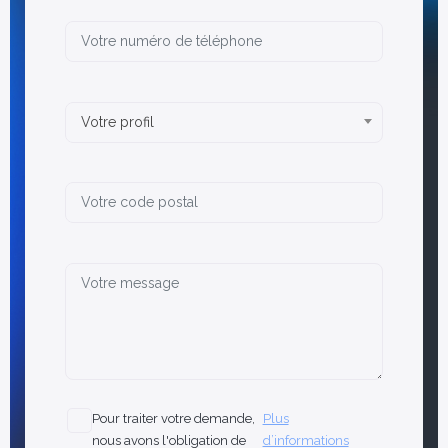
ns, études et
FAQ
Votre profil
 scientifiques
Pour traiter votre demande,
Plus
nous avons l'obligation de
d’informations