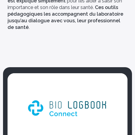
est expliqué simplement
pour les aider à saisir son
importance et son rôle dans leur santé.
Ces outils
pédagogiques les accompagnent du laboratoire
– Biotech &
[Vous êtes] – Autorité de
santé
 Médecin
Ils utilisent déjà Bio Logbook
jusqu’au dialogue avec vous, leur professionnel
nar non convallis in
Sagittis pulvinar non convallis in
de santé
.
Bio Logbook
ttis nulla duis
amet libero mattis nulla duis
molestie.
'optimisation des
herche clinique.